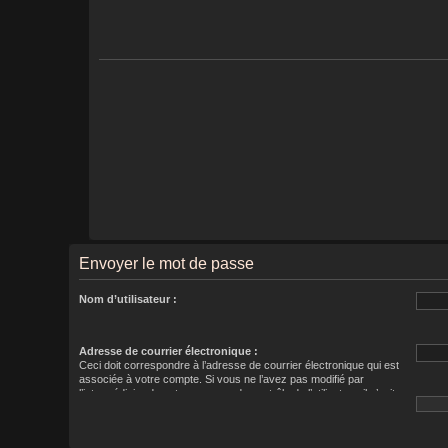
Envoyer le mot de passe
Nom d’utilisateur :
Adresse de courrier électronique :
Ceci doit correspondre à l’adresse de courrier électronique qui est
associée à votre compte. Si vous ne l’avez pas modifié par
l’intermédiaire de votre panneau de contrôle de l’utilisateur, il s’agit
de l’adresse de courrier électronique que vous avez saisie lors de
votre inscription.