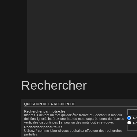
Rechercher
QUESTION DE LA RECHERCHE
Rechercher par mots-clés :
Insérez
+
devant un mot qui doit être trouvé et
-
devant un mot qui
Rec
doit être ignoré. Insérez une liste de mots séparés entre des barres
verticales discontinues
|
si seul un des mots doit être trouvé.
Rec
Utilisez * comme joker si vous souhaitez effectuer des recherches
Rechercher par auteur :
partielles.
Utilisez * comme joker si vous souhaitez effectuer des recherches
partielles.