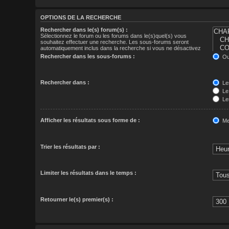
OPTIONS DE LA RECHERCHE
Rechercher dans le(s) forum(s) :
Sélectionnez le forum ou les forums dans le(s)quel(s) vous
souhaitez effectuer une recherche. Les sous-forums seront
automatiquement inclus dans la recherche si vous ne désactivez
pas l’option « Rechercher dans les sous-forums » affichée ci-
Rechercher dans les sous-forums :
Ou
dessous.
Rechercher dans :
Les
Le
Les
Le
Afficher les résultats sous forme de :
Me
Trier les résultats par :
Limiter les résultats dans le temps :
Retourner le(s) premier(s) :