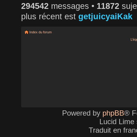
294542
messages •
11872
suje
plus récent est
getjuicyaiKak
Index du forum
L’éq
Powered by
phpBB
® F
Lucid Lime 
Traduit en fra