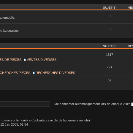
SUJET(S)
ME
0
automobile.
0
es japonaises.
SUJET(S)
ME
1617
ES DE PIECES
,
VENTES DIVERSES
447
CHERCHES PIECES
,
RECHERCHES DIVERSES
26
|
Me connecter automatiquement lors de chaque visite
tés (basé sur le nombre d’utilisateurs actifs de la dernière minute)
 12 Jan 2005, 02:54