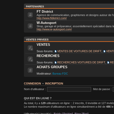
PARTENAIRES
FT District
Agence de communication, graphismes et designs autour de l'
http://www.ftdistrict.com/
W-Autosport
Shop, garage et préparateur, essentiellement spécialisé dans l
http://www.w-autosport.com/
VENTES PRIVEES
VENTES
Sous-forums:
VENTES DE VOITURES DE DRIFT
,
VENT
RECHERCHES
Sous-forums:
RECHERCHES VOITURES DE DRIFT
,
RE
ACHATS GROUPES
Modérateur:
Bureau FDC
CONNEXION
•
INSCRIPTION
Nom d’utilisateur :
Mot de passe :
QUI EST EN LIGNE ?
Au total, il y a
129
utilisateurs en ligne :: 2 inscrits, 0 invisible et 127 invi
Le nombre maximum d’utilisateurs en ligne simultanément a été de
486
le
Utilisateur(s) inscrit(s) :
Baidu [Spider]
,
Bing [Bot]