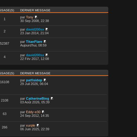
SSAGE(S)
DERNIER MESSAGE
par
Tony
1
30 Sep 2008, 22:38
par
david200sx
2
23 Jan 2014, 21:04
par
TitanFlare
52387
Aujourd’hui, 08:59
par
david200sx
4
22 Fév 2017, 12:08
SSAGE(S)
DERNIER MESSAGE
par
patfisidep
16108
29 Juil 2026, 06:04
par
CatherineBing
2108
03 Août 2026, 05:39
par
Eddy-e30
63
24 Sep 2012, 14:35
par
xurple
266
06 Juin 2025, 22:39