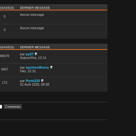
SSAGE(S)
DERNIER MESSAGE
Aucun message
0
Aucun message
0
SSAGE(S)
DERNIER MESSAGE
par
py27
88078
Aujourd’hui, 12:14
par
iqschoolKerce
3457
Hier, 22:31
par
Ponti233
172
01 Août 2026, 08:38