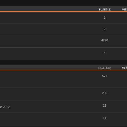
SUJET(S)
ME
1
2
4220
4
SUJET(S)
ME
577
205
19
ur 2012.
11