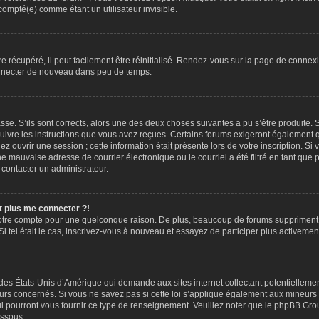
mpté(e) comme étant un utilisateur invisible.
 récupéré, il peut facilement être réinitialisé. Rendez-vous sur la page de connexi
onnecter de nouveau dans peu de temps.
asse. S’ils sont corrects, alors une des deux choses suivantes a pu s’être produite. 
uivre les instructions que vous avez reçues. Certains forums exigeront également que
ouvrir une session ; cette information était présente lors de votre inscription. Si v
mauvaise adresse de courrier électronique ou le courriel a été filtré en tant que po
 contacter un administrateur.
nt plus me connecter ?!
 votre compte pour une quelconque raison. De plus, beaucoup de forums suppriment p
Si tel était le cas, inscrivez-vous à nouveau et essayez de participer plus activemen
 des États-Unis d’Amérique qui demande aux sites internet collectant potentiellem
rs concernés. Si vous ne savez pas si cette loi s’applique également aux mineurs 
ui pourront vous fournir ce type de renseignement. Veuillez noter que le phpBB Grou
essous.