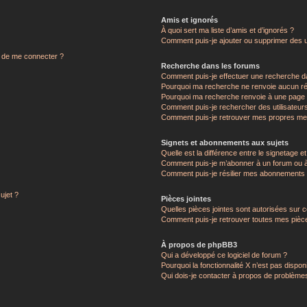
Amis et ignorés
À quoi sert ma liste d’amis et d’ignorés ?
?
Comment puis-je ajouter ou supprimer des uti
ndé de me connecter ?
Recherche dans les forums
Comment puis-je effectuer une recherche d
Pourquoi ma recherche ne renvoie aucun ré
Pourquoi ma recherche renvoie à une page 
Comment puis-je rechercher des utilisateur
Comment puis-je retrouver mes propres me
Signets et abonnements aux sujets
Quelle est la différence entre le signetage e
Comment puis-je m’abonner à un forum ou à 
Comment puis-je résilier mes abonnements
ujet ?
Pièces jointes
Quelles pièces jointes sont autorisées sur 
Comment puis-je retrouver toutes mes pièce
À propos de phpBB3
Qui a développé ce logiciel de forum ?
Pourquoi la fonctionnalité X n’est pas dispon
Qui dois-je contacter à propos de problèmes