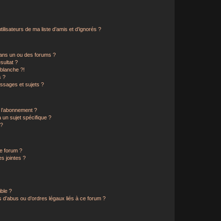
lisateurs de ma liste d’amis et d’ignorés ?
ans un ou des forums ?
sultat ?
blanche ?!
s ?
ssages et sujets ?
t l’abonnement ?
un sujet spécifique ?
 ?
ce forum ?
s jointes ?
ible ?
 d’abus ou d’ordres légaux liés à ce forum ?