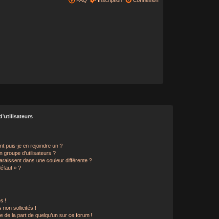
FAQ
Inscription
Connexion
’utilisateurs
t puis-je en rejoindre un ?
 groupe d’utilisateurs ?
araissent dans une couleur différente ?
défaut » ?
s !
non sollicités !
le de la part de quelqu’un sur ce forum !