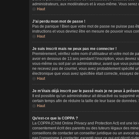
administrateurs, aux modérateurs et à vous-même. Vous serez co
Haut
J’ai perdu mon mot de passe !
Pas de panique ! Bien que votre mot de passe ne puisse pas être
instructions et vous devriez être en mesure de pouvoir vous c
Haut
Je suis inscrit mais ne peux pas me connecter !
Premièrement, vérifiez votre nom d’utilisateur et votre mot de p
avoir en dessous de 13 ans pendant l’inscription, vous devrez s
vous-même ou soit par un administrateur, avant que vous puissiez 
ne recevez pas de courriel, vous avez probablement spécifié une 
électronique que vous avez spécifiée était correcte, essayez de
Haut
Je m’étais déjà inscrit par le passé mais je ne peux à prése
Il est possible qu’un administrateur ait désactivé ou supprimé
certain temps afin de réduire la taille de leur base de données. 
Haut
Qu’est-ce que la COPPA ?
La COPPA (Child Online Privacy and Protection Act) est une loi
consentement écrit des parents ou des tuteurs légaux des mineu
conseillons de contacter un conseiller juridique ou un avocat q
pas l’organisme à contacter, excepté pour ce qui est décrit ci-d