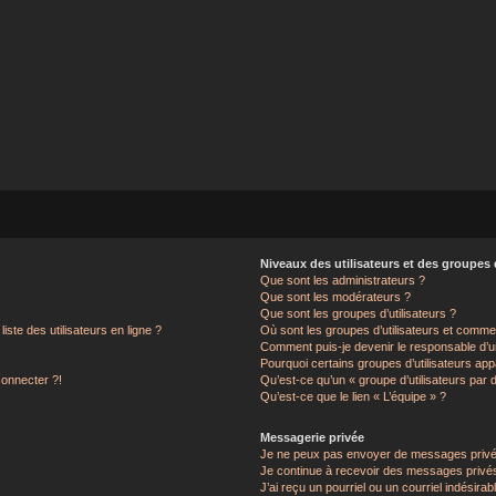
Niveaux des utilisateurs et des groupes d
Que sont les administrateurs ?
Que sont les modérateurs ?
Que sont les groupes d’utilisateurs ?
ste des utilisateurs en ligne ?
Où sont les groupes d’utilisateurs et commen
Comment puis-je devenir le responsable d’un
Pourquoi certains groupes d’utilisateurs app
connecter ?!
Qu’est-ce qu’un « groupe d’utilisateurs par 
Qu’est-ce que le lien « L’équipe » ?
Messagerie privée
Je ne peux pas envoyer de messages privé
Je continue à recevoir des messages privés 
J’ai reçu un pourriel ou un courriel indésirab