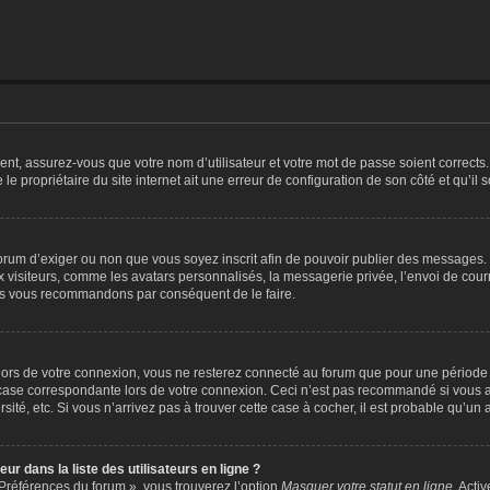
nt, assurez-vous que votre nom d’utilisateur et votre mot de passe soient corrects. S
e propriétaire du site internet ait une erreur de configuration de son côté et qu’il s
u forum d’exiger ou non que vous soyez inscrit afin de pouvoir publier des messages
 visiteurs, comme les avatars personnalisés, la messagerie privée, l’envoi de courr
nous vous recommandons par conséquent de le faire.
lors de votre connexion, vous ne resterez connecté au forum que pour une période pr
a case correspondante lors de votre connexion. Ceci n’est pas recommandé si vous a
é, etc. Si vous n’arrivez pas à trouver cette case à cocher, il est probable qu’un ad
r dans la liste des utilisateurs en ligne ?
 Préférences du forum », vous trouverez l’option
Masquer votre statut en ligne
. Acti