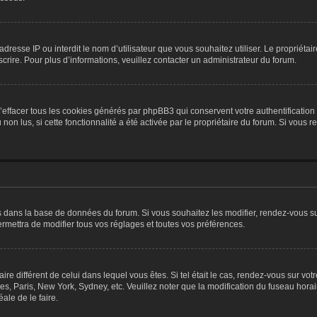
re adresse IP ou interdit le nom d’utilisateur que vous souhaitez utiliser. Le proprié
scrire. Pour plus d’informations, veuillez contacter un administrateur du forum.
’effacer tous les cookies générés par phpBB3 qui conservent votre authentification
u non lus, si cette fonctionnalité a été activée par le propriétaire du forum. Si vou
és dans la base de données du forum. Si vous souhaitez les modifier, rendez-vous sur
ettra de modifier tous vos réglages et toutes vos préférences.
aire différent de celui dans lequel vous êtes. Si tel était le cas, rendez-vous sur vot
s, Paris, New York, Sydney, etc. Veuillez noter que la modification du fuseau hora
éale de le faire.