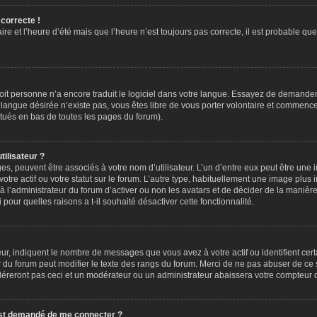
 correcte !
ire et l’heure d’été mais que l’heure n’est toujours pas correcte, il est probable que
 soit personne n’a encore traduit le logiciel dans votre langue. Essayez de demander 
e langue désirée n’existe pas, vous êtes libre de vous porter volontaire et commence
situés en bas de toutes les pages du forum).
ilisateur ?
es, peuvent être associés à votre nom d’utilisateur. L’un d’entre eux peut être une
tre actif ou votre statut sur le forum. L’autre type, habituellement une image plus
 l’administrateur du forum d’activer ou non les avatars et de décider de la manière 
pour quelles raisons a t-il souhaité désactiver cette fonctionnalité.
ur, indiquent le nombre de messages que vous avez à votre actif ou identifient cer
ur du forum peut modifier le texte des rangs du forum. Merci de ne pas abuser de c
léreront pas ceci et un modérateur ou un administrateur abaissera votre compteur
 m’est demandé de me connecter ?