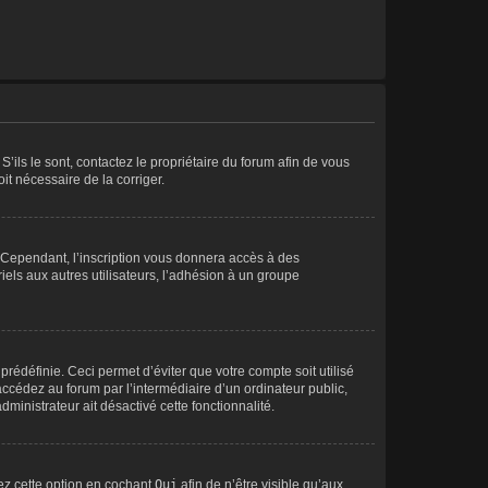
’ils le sont, contactez le propriétaire du forum afin de vous
oit nécessaire de la corriger.
. Cependant, l’inscription vous donnera accès à des
iels aux autres utilisateurs, l’adhésion à un groupe
édéfinie. Ceci permet d’éviter que votre compte soit utilisé
ccédez au forum par l’intermédiaire d’un ordinateur public,
ministrateur ait désactivé cette fonctionnalité.
vez cette option en cochant
Oui
afin de n’être visible qu’aux