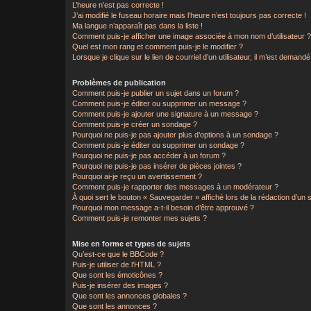
L’heure n’est pas correcte !
J’ai modifié le fuseau horaire mais l’heure n’est toujours pas correcte !
Ma langue n’apparaît pas dans la liste !
Comment puis-je afficher une image associée à mon nom d’utilisateur 
Quel est mon rang et comment puis-je le modifier ?
Lorsque je clique sur le lien de courriel d’un utilisateur, il m’est dema
Problèmes de publication
Comment puis-je publier un sujet dans un forum ?
Comment puis-je éditer ou supprimer un message ?
Comment puis-je ajouter une signature à un message ?
Comment puis-je créer un sondage ?
Pourquoi ne puis-je pas ajouter plus d’options à un sondage ?
Comment puis-je éditer ou supprimer un sondage ?
Pourquoi ne puis-je pas accéder à un forum ?
Pourquoi ne puis-je pas insérer de pièces jointes ?
Pourquoi ai-je reçu un avertissement ?
Comment puis-je rapporter des messages à un modérateur ?
À quoi sert le bouton « Sauvegarder » affiché lors de la rédaction d’un s
Pourquoi mon message a-t-il besoin d’être approuvé ?
Comment puis-je remonter mes sujets ?
Mise en forme et types de sujets
Qu’est-ce que le BBCode ?
Puis-je utiliser de l’HTML ?
Que sont les émoticônes ?
Puis-je insérer des images ?
Que sont les annonces globales ?
Que sont les annonces ?