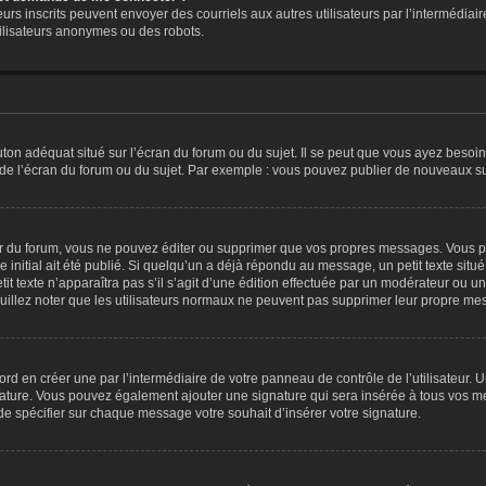
sateurs inscrits peuvent envoyer des courriels aux autres utilisateurs par l’intermédi
ilisateurs anonymes ou des robots.
ton adéquat situé sur l’écran du forum ou du sujet. Il se peut que vous ayez besoin
 de l’écran du forum ou du sujet. Par exemple : vous pouvez publier de nouveaux su
 du forum, vous ne pouvez éditer ou supprimer que vos propres messages. Vous p
 initial ait été publié. Si quelqu’un a déjà répondu au message, un petit texte s
etit texte n’apparaîtra pas s’il s’agit d’une édition effectuée par un modérateur ou un 
Veuillez noter que les utilisateurs normaux ne peuvent pas supprimer leur propre m
rd en créer une par l’intermédiaire de votre panneau de contrôle de l’utilisateur. 
ignature. Vous pouvez également ajouter une signature qui sera insérée à tous vos m
e de spécifier sur chaque message votre souhait d’insérer votre signature.